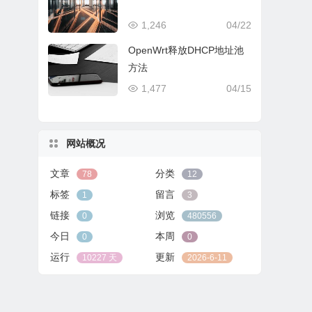
1,246
04/22
OpenWrt释放DHCP地址池
方法
1,477
04/15
网站概况
文章
分类
78
12
标签
留言
1
3
链接
浏览
0
480556
今日
本周
0
0
运行
更新
10227 天
2026-6-11