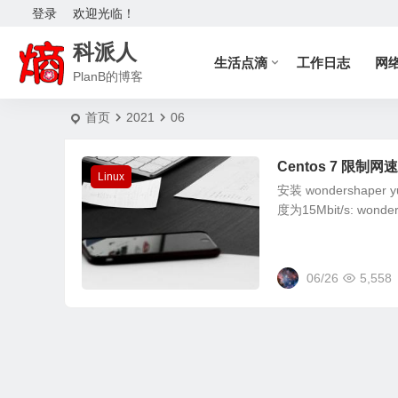
登录
欢迎光临！
科派人
生活点滴
工作日志
网
PlanB的博客
首页
2021
06
Centos 7 限制网
Linux
安装 wondershaper
度为15Mbit/s: wonders
06/26
5,558