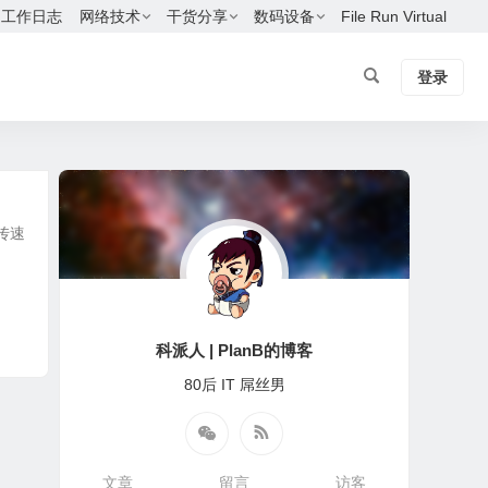
工作日志
网络技术
干货分享
数码设备
File Run Virtual
登录
上传速
科派人 | PlanB的博客
80后 IT 屌丝男
文章
留言
访客