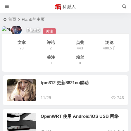
科派人
首页
PlanB的主页
PlanB
关注
文章
评论
点赞
浏览
78
2
443
480.5千
关注
粉丝
0
0
tpm312 更新8821cu驱动
11/29
746
OpenWRT 使用 Android/iOS USB 网络