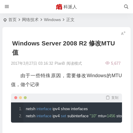
科派人
首页
网络技术
Windows
正文
Windows Server 2008 R2 修改MTU
值
2017年3月27日 03:16:32
PlanB
阅读模式
5,677
由于一些特殊原因，需要修改Windows的MTU
值，做个记录
复制
netsh 
interface
 ipv4 show interfaces
netsh 
interface
 ipv4 
set
 subinterface 
"10"
 mtu
=
1456
 store
=
per