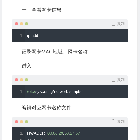
一：查看网卡信息
复制
ip add
记录网卡MAC地址、网卡名称
进入
复制
/etc/
sysconfig
/
network
-
scripts
/
编辑对应网卡名称文件：
复制
HWADDR
=
00
:
0c
:
29
:
58
:
27
:
57