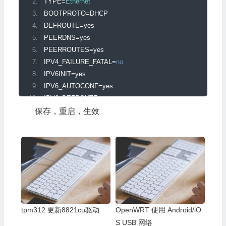
TYPE
=
Ethernet
BOOTPROTO
=
DHCP
DEFROUTE
=
yes
PEERDNS
=
yes
PEERROUTES
=
yes
IPV4_FAILURE_FATAL
=
no
IPV6INIT
=
yes
IPV6_AUTOCONF
=
yes
IPV6_DEFROUTE
=
yes
IPV6_PEERDNS
=
yes
保存，重启，生效
IPV6_PEERROUTES
=
yes
IPV6_FAILURE_FATAL
=
no
NAME
=
eno16777736
UUID
=
71557f7c
-
446c
-
4145
-
8151
-
1f52f07b8b12
ONBOOT
=
yes 
#开启自动启用网络连接
tpm312 更新8821cu驱动
OpenWRT 使用 Android/iO
S USB 网络