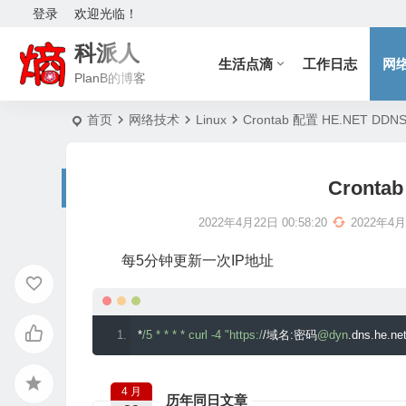
登录
欢迎光临！
科派人
生活点滴
工作日志
网
PlanB的博客
首页
网络技术
Linux
Crontab 配置 HE.NET DDN
Cronta
2022年4月22日 00:58:20
2022年4
每5分钟更新一次IP地址
*
/5 * * * * curl -4 "https:/
/域名:密码
@dyn
.
dns
.
he
.
ne
4 月
历年同日文章