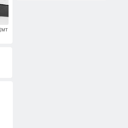
写MT
OpenWRT OpenVPN
升级Unifi Control 7.8.1
Open
Site To Site 遇到的奇
87后，无法启动的解
由 故
葩问题
决办法