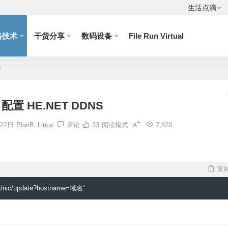
生活点滴
络技术
干货分享
数码设备
File Run Virtual
S
b 配置 HE.NET DDNS
月22日
PlanB
Linux
评论
33
阅读模式
7,829
复
t
/
nic
/
update
?
hostname
=域名
"