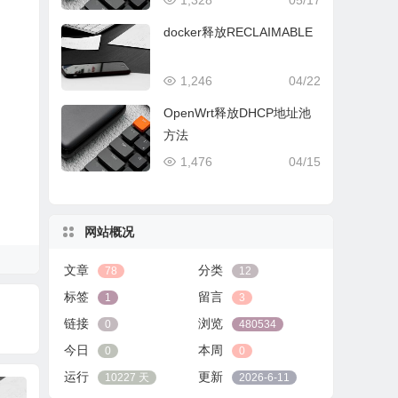
1,328
05/17
docker释放RECLAIMABLE
1,246
04/22
OpenWrt释放DHCP地址池
方法
1,476
04/15
网站概况
文章
分类
78
12
标签
留言
1
3
链接
浏览
0
480534
今日
本周
0
0
运行
更新
10227 天
2026-6-11