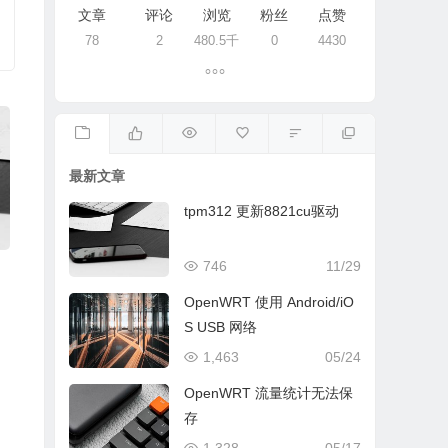
文章
评论
浏览
粉丝
点赞
78
2
480.5千
0
4430
最新文章
tpm312 更新8821cu驱动
746
11/29
OpenWRT 使用 Android/iO
S USB 网络
1,463
05/24
OpenWRT 流量统计无法保
存