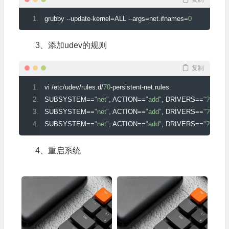
grubby 
--
update
-
kernel
=
ALL 
--
args
=
net
.
ifnames
=
0
3、添加udev的规则
复制
vi 
/
etc
/
udev
/
rules
.
d
/
70
-
persistent
-
net
.
rules
SUBSYSTEM
==
"net"
,
 ACTION
==
"add"
,
 DRIVERS
==
"?*"
,
 AT
SUBSYSTEM
==
"net"
,
 ACTION
==
"add"
,
 DRIVERS
==
"?*"
,
 AT
SUBSYSTEM
==
"net"
,
 ACTION
==
"add"
,
 DRIVERS
==
"?*"
,
 AT
4、重启系统